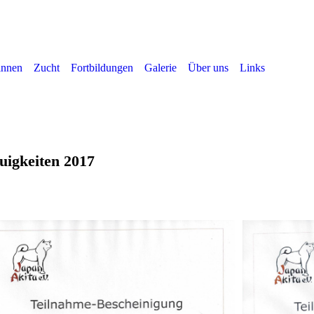
innen
Zucht
Fortbildungen
Galerie
Über uns
Links
uigkeiten 2017